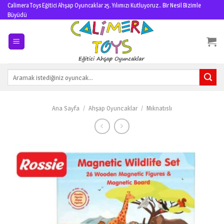
Skip
Calimera Toys Eğitici Ahşap Oyuncaklar 25. Yılımızı Kutluyoruz.. Bir Nesil Bizimle
Büyüdü
to
content
Ara:
Ana Sayfa
/
Ahşap Oyuncaklar
/
Mıknatıslı