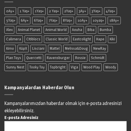
0Ay+
1 Yaş+
1Yaş+
2 Yaş+
2Yaş+
3Ay+
3Yaş+
4Yaş+
5Yaş+
6Ay+
6Yaş+
7Yaş+
8Yaş+
10Ay+
10yaş+
18Ay+
Alex
Animal Planet
Animal World
Aouha
Biba
Bumba
Calimera
Citiblocs
Classic World
Eastcolight
Hape
Kiki
Kimo
KüpX
Lisciani
Mattel
Melissa&Doug
NewRay
Plan Toys
Quercetti
Ravensburger
Rossie
Schmidt
Sunny Nest
Tooky Toy
Topbright
Viga
Wood Play
Woody
Kampanyalardan Haberdar Olun
Kampanyalarımızdan haberdar olmak için e-posta adresinizi
ekleyebilirsiniz.
E-posta Adresiniz