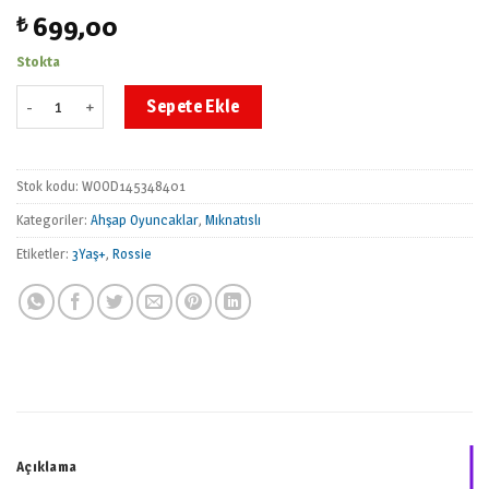
699,00
₺
Stokta
Rossie Mıknatıslı Oyun Alanı Ahşap Vahşi Yaşam Seti Kitap 3 Yaş+ a
Sepete Ekle
Stok kodu:
WOOD145348401
Kategoriler:
Ahşap Oyuncaklar
,
Mıknatıslı
Etiketler:
3Yaş+
,
Rossie
Açıklama