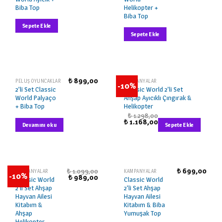
Biba Top
Helikopter +
Biba Top
Sepete Ekle
Sepete Ekle
₺
899,00
STOKTA YOK
PELUŞ OYUNCAKLAR
KAMPANYALAR
-10%
2’li Set Classic
Classic World 2’li Set
World Palyaço
Ahşap Ayıcıklı Çıngırak &
+ Biba Top
Helikopter
₺
1.298,00
₺
1.168,00
Devamını oku
Sepete Ekle
₺
1.099,00
₺
699,00
KAMPANYALAR
KAMPANYALAR
-10%
₺
989,00
Classic World
Classic World
2’li Set Ahşap
2’li Set Ahşap
Hayvan Ailesi
Hayvan Ailesi
Kitabım &
Kitabım & Biba
Ahşap
Yumuşak Top
Helikopter