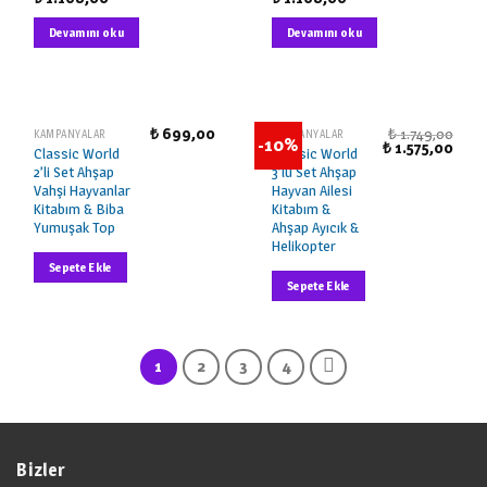
Devamını oku
Devamını oku
₺
699,00
₺
1.749,00
KAMPANYALAR
KAMPANYALAR
-10%
₺
1.575,00
Classic World
Classic World
2’li Set Ahşap
3’lü Set Ahşap
Vahşi Hayvanlar
Hayvan Ailesi
Kitabım & Biba
Kitabım &
Yumuşak Top
Ahşap Ayıcık &
Helikopter
Sepete Ekle
Sepete Ekle
1
2
3
4
Bizler