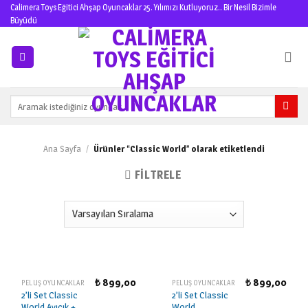
Skip
Calimera Toys Eğitici Ahşap Oyuncaklar 25. Yılımızı Kutluyoruz.. Bir Nesil Bizimle
Büyüdü
to
content
Ara:
Ana Sayfa
/
Ürünler “Classic World” olarak etiketlendi
FILTRELE
₺
899,00
₺
899,00
PELUŞ OYUNCAKLAR
PELUŞ OYUNCAKLAR
2’li Set Classic
2’li Set Classic
World Ayıcık +
World