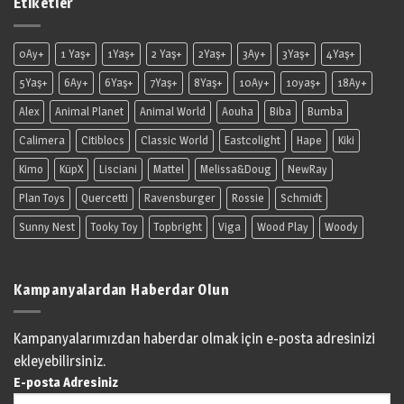
Etiketler
0Ay+
1 Yaş+
1Yaş+
2 Yaş+
2Yaş+
3Ay+
3Yaş+
4Yaş+
5Yaş+
6Ay+
6Yaş+
7Yaş+
8Yaş+
10Ay+
10yaş+
18Ay+
Alex
Animal Planet
Animal World
Aouha
Biba
Bumba
Calimera
Citiblocs
Classic World
Eastcolight
Hape
Kiki
Kimo
KüpX
Lisciani
Mattel
Melissa&Doug
NewRay
Plan Toys
Quercetti
Ravensburger
Rossie
Schmidt
Sunny Nest
Tooky Toy
Topbright
Viga
Wood Play
Woody
Kampanyalardan Haberdar Olun
Kampanyalarımızdan haberdar olmak için e-posta adresinizi
ekleyebilirsiniz.
E-posta Adresiniz