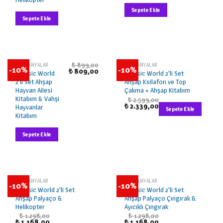
Sepete Ekle
Sepete Ekle
₺
899,00
KAMPANYALAR
KAMPANYALAR
-10%
-10%
₺
809,00
Classic World
Classic World 2’li Set
2’li Set Ahşap
Ahşap Ksilafon ve Top
Hayvan Ailesi
Çakma + Ahşap Kitabım
Kitabım & Vahşi
₺
2.599,00
₺
2.339,00
Hayvanlar
Sepete Ekle
Kitabım
Sepete Ekle
STOKTA YOK
STOKTA YOK
KAMPANYALAR
KAMPANYALAR
-10%
-10%
Classic World 2’li Set
Classic World 2’li Set
Ahşap Palyaço &
Ahşap Palyaço Çıngırak &
Helikopter
Ayıcıklı Çıngırak
₺
1.298,00
₺
1.298,00
₺
1.168,00
₺
1.168,00